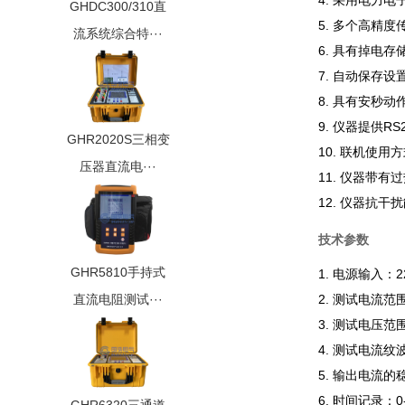
4. 采用电力
GHDC300/310直
5. 多个高精
流系统综合特···
6. 具有掉电存
7. 自动保存
8. 具有安秒
9. 仪器提供
GHR2020S三相变
10. 联机使
压器直流电···
11. 仪器带
12. 仪器抗
技术参数
GHR5810手持式
1. 电源输入：22
直流电阻测试···
2. 测试电流范
3. 测试电压范围
4. 测试电流纹
5. 输出电流的
6. 时间记录：0