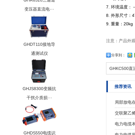
GHR6320三通道
7. 环境温度：
变压器直流电···
8. 外形尺寸：4
9. 重量：20kg
注意：产品外
GHDT110接地导
通测试仪
分享到：
GHKC500
推荐资讯
GHJS8300变频抗
干扰介质损···
局部放电
交联聚乙
电力电缆
GHDS550电缆识
电力电缆