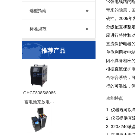
它馈电线路的
带来的隐患，
选型指南
确性。2005
分级配置和整
标准规范
应进行特性和动
直流保护电器
推荐产品
单位利用变电
因不具备相应
根据直流保护
合综合系统，
行的可靠性，
GHCF8085/8086
功能特点
蓄电池充放电···
1. 仪器既可
2. 仪器提供
3. 320×