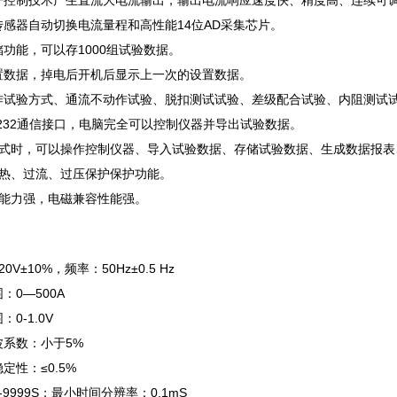
电子控制技术产生直流大电流输出，输出电流响应速度快、精度高、连续可
度传感器自动切换电流量程和高性能14位AD采集芯片。
储功能，可以存1000组试验数据。
设置数据，掉电后开机后显示上一次的设置数据。
动作试验方式、通流不动作试验、脱扣测试试验、差级配合试验、内阻测试
RS232通信接口，电脑完全可以控制仪器并导出试验数据。
用方式时，可以操作控制仪器、导入试验数据、存储试验数据、生成数据报表
有过热、过流、过压保护保护功能。
干扰能力强，电磁兼容性能强。
0V±10%，频率：50Hz±0.5 Hz
围：0—500A
：0-1.0V
波系数：小于5%
稳定性：≤0.5%
-9999S；最小时间分辨率：0.1mS