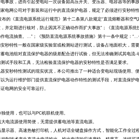
断电事故，进而引起变电站一次设备如高压开关、变压器、电容器等的事
国家电网公司对于新装和运行中的直流保护电器，规定了必须进行安秒特
年发布的《直流电源系统运行规范》第十二条第八款规定“直流熔断器和空
定，并定期进行核对，防止因其不正确动作而扩大事故”；《直流电源系统
作电流抽查。…”；《预防直流电源系统事故措施》第十一条中规定：“…
的安秒特性一般在国家级实验室或检测站进行测试，设备占地面积大，需
站蓄电池组对直流保护电器的级差配合进行试验，但无法准确测试其电流-
的测试手段和工具，无法检验直流保护电器的安秒特性是否满足要求。
电器安秒特性测试的现实状况，本公司推出了一种适合变电站现场使用、
可以为运行维护部门提供直流保护电器动作特性的测试手段，对直流保护
保证电网的安全可靠运行。
以单独使用，也可以与PC机联机使用。
直流大电流源使用简便，无需提供蓄电池等直流电源。
240液晶显示器、高速热敏打印机，人机对话全键盘操作方式，智能化工作全过